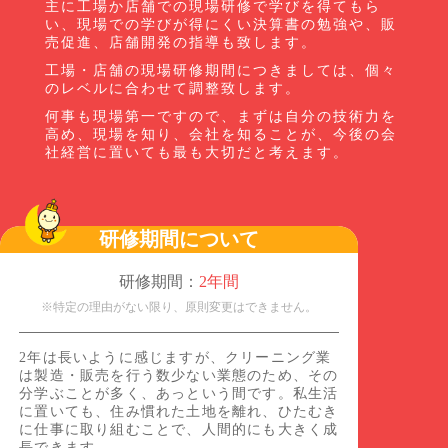
主に工場か店舗での現場研修で学びを得てもら
い、現場での学びが得にくい決算書の勉強や、販
売促進、店舗開発の指導も致します。
工場・店舗の現場研修期間につきましては、個々
のレベルに合わせて調整致します。
何事も現場第一ですので、まずは自分の技術力を
高め、現場を知り、会社を知ることが、今後の会
社経営に置いても最も大切だと考えます。
研修期間について
研修期間：
2年間
※特定の理由がない限り、原則変更はできません。
2年は長いように感じますが、クリーニング業
は製造・販売を行う数少ない業態のため、その
分学ぶことが多く、あっという間です。私生活
に置いても、住み慣れた土地を離れ、ひたむき
に仕事に取り組むことで、人間的にも大きく成
長できます。